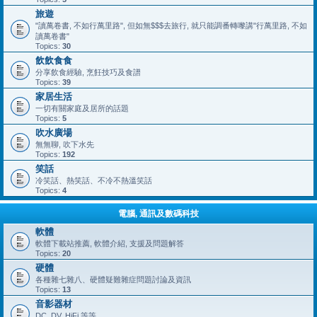
旅遊
"讀萬卷書, 不如行萬里路", 但如無$$$去旅行, 就只能調番轉嚟講"行萬里路, 不如
讀萬卷書"
Topics:
30
飲飲食食
分享飲食經驗, 烹飪技巧及食譜
Topics:
39
家居生活
一切有關家庭及居所的話題
Topics:
5
吹水廣場
無無聊, 吹下水先
Topics:
192
笑話
冷笑話、熱笑話、不冷不熱溫笑話
Topics:
4
電腦, 通訊及數碼科技
軟體
軟體下載站推薦, 軟體介紹, 支援及問題解答
Topics:
20
硬體
各種雜七雜八、硬體疑難雜症問題討論及資訊
Topics:
13
音影器材
DC, DV, HiFi 等等