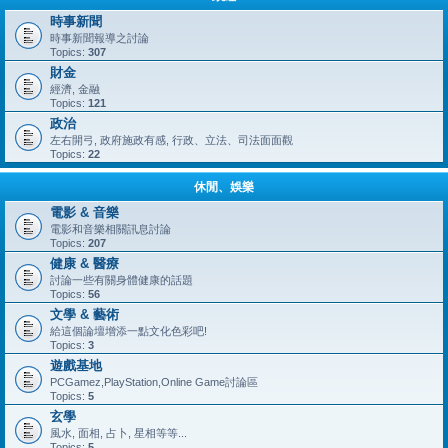
時事新聞
時事新聞報導之討論
Topics:
307
財金
經濟, 金融
Topics:
121
政治
左右開弓, 政府施政有感, 行政、立法、司法面面觀
Topics:
22
休閒、娛樂
電影 & 音樂
電影和音樂相關訊息討論
Topics:
207
健康 & 醫療
討論一些有關身體健康的話題
Topics:
56
文學 & 藝術
給這個論壇增添一點文化色彩吧!
Topics:
3
遊戲基地
PCGamez,PlayStation,Online Game討論區
Topics:
5
玄學
風水, 面相, 占卜, 星相等等...
Topics:
5