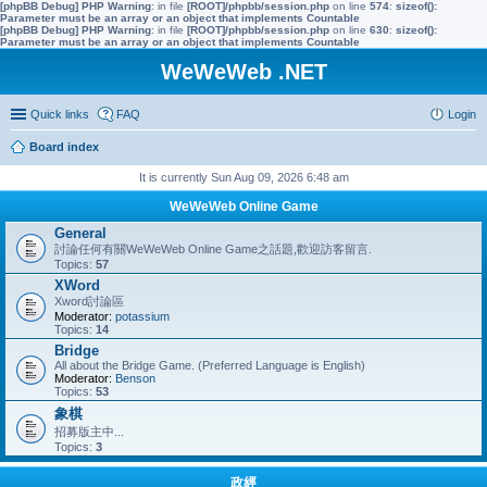
[phpBB Debug] PHP Warning
: in file
[ROOT]/phpbb/session.php
on line
574
:
sizeof():
Parameter must be an array or an object that implements Countable
[phpBB Debug] PHP Warning
: in file
[ROOT]/phpbb/session.php
on line
630
:
sizeof():
Parameter must be an array or an object that implements Countable
WeWeWeb .NET
Quick links
FAQ
Login
Board index
It is currently Sun Aug 09, 2026 6:48 am
WeWeWeb Online Game
General
討論任何有關WeWeWeb Online Game之話題,歡迎訪客留言.
Topics:
57
XWord
Xword討論區
Moderator:
potassium
Topics:
14
Bridge
All about the Bridge Game. (Preferred Language is English)
Moderator:
Benson
Topics:
53
象棋
招募版主中...
Topics:
3
政經