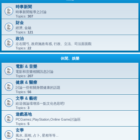
時事新聞
時事新聞報導之討論
Topics:
307
財金
經濟, 金融
Topics:
121
政治
左右開弓, 政府施政有感, 行政、立法、司法面面觀
Topics:
22
休閒、娛樂
電影 & 音樂
電影和音樂相關訊息討論
Topics:
207
健康 & 醫療
討論一些有關身體健康的話題
Topics:
56
文學 & 藝術
給這個論壇增添一點文化色彩吧!
Topics:
3
遊戲基地
PCGamez,PlayStation,Online Game討論區
Topics:
5
玄學
風水, 面相, 占卜, 星相等等...
Topics:
5