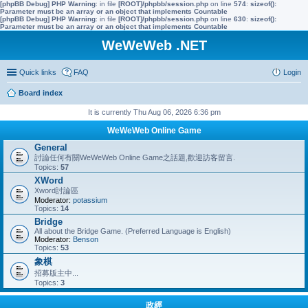
[phpBB Debug] PHP Warning
: in file
[ROOT]/phpbb/session.php
on line
574
:
sizeof():
Parameter must be an array or an object that implements Countable
[phpBB Debug] PHP Warning
: in file
[ROOT]/phpbb/session.php
on line
630
:
sizeof():
Parameter must be an array or an object that implements Countable
WeWeWeb .NET
Quick links
FAQ
Login
Board index
It is currently Thu Aug 06, 2026 6:36 pm
WeWeWeb Online Game
General
討論任何有關WeWeWeb Online Game之話題,歡迎訪客留言.
Topics:
57
XWord
Xword討論區
Moderator:
potassium
Topics:
14
Bridge
All about the Bridge Game. (Preferred Language is English)
Moderator:
Benson
Topics:
53
象棋
招募版主中...
Topics:
3
政經