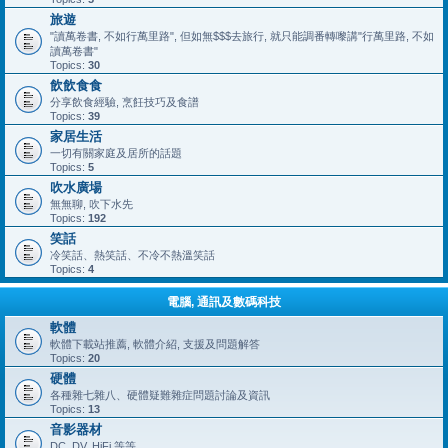
旅遊
"讀萬卷書, 不如行萬里路", 但如無$$$去旅行, 就只能調番轉嚟講"行萬里路, 不如
讀萬卷書"
Topics:
30
飲飲食食
分享飲食經驗, 烹飪技巧及食譜
Topics:
39
家居生活
一切有關家庭及居所的話題
Topics:
5
吹水廣場
無無聊, 吹下水先
Topics:
192
笑話
冷笑話、熱笑話、不冷不熱溫笑話
Topics:
4
電腦, 通訊及數碼科技
軟體
軟體下載站推薦, 軟體介紹, 支援及問題解答
Topics:
20
硬體
各種雜七雜八、硬體疑難雜症問題討論及資訊
Topics:
13
音影器材
DC, DV, HiFi 等等