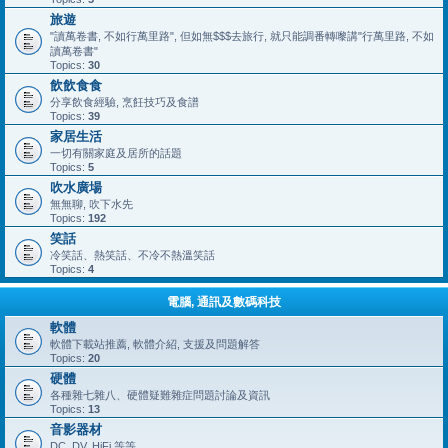
旅遊
"讀萬卷書, 不如行萬里路", 但如無$$$去旅行, 就只能調番轉嚟講"行萬里路, 不如
讀萬卷書"
Topics:
30
飲飲食食
分享飲食經驗, 烹飪技巧及食譜
Topics:
39
家居生活
一切有關家庭及居所的話題
Topics:
5
吹水廣場
無無聊, 吹下水先
Topics:
192
笑話
冷笑話、熱笑話、不冷不熱溫笑話
Topics:
4
電腦, 通訊及數碼科技
軟體
軟體下載站推薦, 軟體介紹, 支援及問題解答
Topics:
20
硬體
各種雜七雜八、硬體疑難雜症問題討論及資訊
Topics:
13
音影器材
DC, DV, HiFi 等等