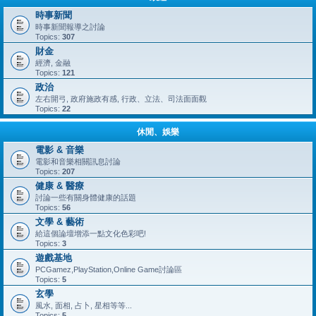
時事新聞
時事新聞報導之討論
Topics:
307
財金
經濟, 金融
Topics:
121
政治
左右開弓, 政府施政有感, 行政、立法、司法面面觀
Topics:
22
休閒、娛樂
電影 & 音樂
電影和音樂相關訊息討論
Topics:
207
健康 & 醫療
討論一些有關身體健康的話題
Topics:
56
文學 & 藝術
給這個論壇增添一點文化色彩吧!
Topics:
3
遊戲基地
PCGamez,PlayStation,Online Game討論區
Topics:
5
玄學
風水, 面相, 占卜, 星相等等...
Topics:
5