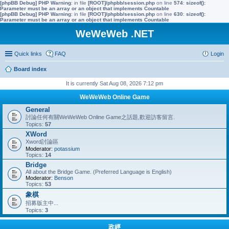
[phpBB Debug] PHP Warning
: in file
[ROOT]/phpbb/session.php
on line
574
:
sizeof():
Parameter must be an array or an object that implements Countable
[phpBB Debug] PHP Warning
: in file
[ROOT]/phpbb/session.php
on line
630
:
sizeof():
Parameter must be an array or an object that implements Countable
WeWeWeb .NET
Quick links
FAQ
Login
Board index
It is currently Sat Aug 08, 2026 7:12 pm
WeWeWeb Online Game
General
討論任何有關WeWeWeb Online Game之話題,歡迎訪客留言.
Topics:
57
XWord
Xword討論區
Moderator:
potassium
Topics:
14
Bridge
All about the Bridge Game. (Preferred Language is English)
Moderator:
Benson
Topics:
53
象棋
招募版主中...
Topics:
3
政經