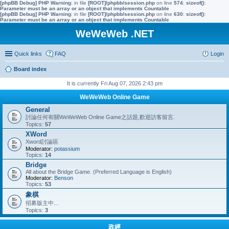
[phpBB Debug] PHP Warning
: in file
[ROOT]/phpbb/session.php
on line
574
:
sizeof():
Parameter must be an array or an object that implements Countable
[phpBB Debug] PHP Warning
: in file
[ROOT]/phpbb/session.php
on line
630
:
sizeof():
Parameter must be an array or an object that implements Countable
WeWeWeb .NET
Quick links
FAQ
Login
Board index
It is currently Fri Aug 07, 2026 2:43 pm
WeWeWeb Online Game
General
討論任何有關WeWeWeb Online Game之話題,歡迎訪客留言.
Topics:
57
XWord
Xword討論區
Moderator:
potassium
Topics:
14
Bridge
All about the Bridge Game. (Preferred Language is English)
Moderator:
Benson
Topics:
53
象棋
招募版主中...
Topics:
3
政經