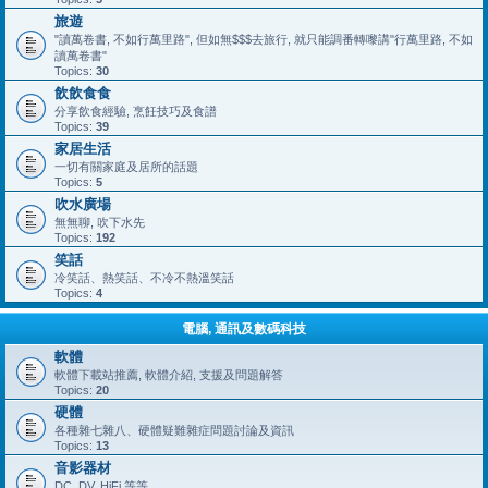
旅遊
"讀萬卷書, 不如行萬里路", 但如無$$$去旅行, 就只能調番轉嚟講"行萬里路, 不如
讀萬卷書"
Topics:
30
飲飲食食
分享飲食經驗, 烹飪技巧及食譜
Topics:
39
家居生活
一切有關家庭及居所的話題
Topics:
5
吹水廣場
無無聊, 吹下水先
Topics:
192
笑話
冷笑話、熱笑話、不冷不熱溫笑話
Topics:
4
電腦, 通訊及數碼科技
軟體
軟體下載站推薦, 軟體介紹, 支援及問題解答
Topics:
20
硬體
各種雜七雜八、硬體疑難雜症問題討論及資訊
Topics:
13
音影器材
DC, DV, HiFi 等等