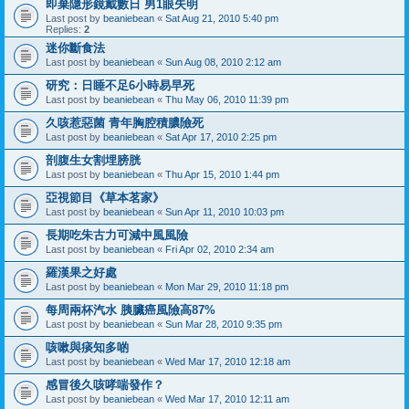
即棄隱形鏡戴數日 男1眼失明
Last post by
beaniebean
«
Sat Aug 21, 2010 5:40 pm
Replies:
2
迷你斷食法
Last post by
beaniebean
«
Sun Aug 08, 2010 2:12 am
研究：日睡不足6小時易早死
Last post by
beaniebean
«
Thu May 06, 2010 11:39 pm
久咳惹惡菌 青年胸腔積膿險死
Last post by
beaniebean
«
Sat Apr 17, 2010 2:25 pm
剖腹生女割埋膀胱
Last post by
beaniebean
«
Thu Apr 15, 2010 1:44 pm
亞視節目《草本茗家》
Last post by
beaniebean
«
Sun Apr 11, 2010 10:03 pm
長期吃朱古力可減中風風險
Last post by
beaniebean
«
Fri Apr 02, 2010 2:34 am
羅漢果之好處
Last post by
beaniebean
«
Mon Mar 29, 2010 11:18 pm
每周兩杯汽水 胰臟癌風險高87%
Last post by
beaniebean
«
Sun Mar 28, 2010 9:35 pm
咳嗽與痰知多啲
Last post by
beaniebean
«
Wed Mar 17, 2010 12:18 am
感冒後久咳哮喘發作？
Last post by
beaniebean
«
Wed Mar 17, 2010 12:11 am