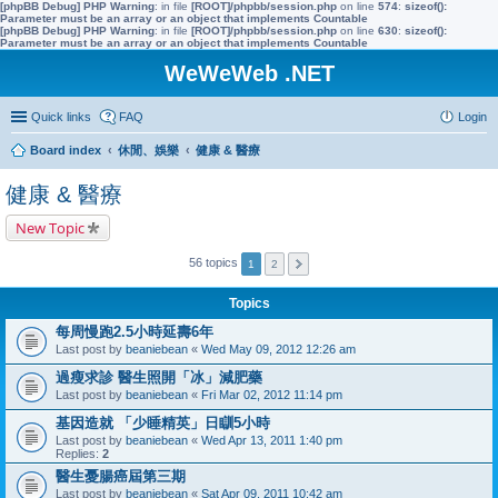
[phpBB Debug] PHP Warning
: in file
[ROOT]/phpbb/session.php
on line
574
:
sizeof():
Parameter must be an array or an object that implements Countable
[phpBB Debug] PHP Warning
: in file
[ROOT]/phpbb/session.php
on line
630
:
sizeof():
Parameter must be an array or an object that implements Countable
WeWeWeb .NET
Quick links
FAQ
Login
Board index
休閒、娛樂
健康 & 醫療
健康 & 醫療
New Topic
56 topics
1
2
Topics
每周慢跑2.5小時延壽6年
Last post by
beaniebean
«
Wed May 09, 2012 12:26 am
過瘦求診 醫生照開「冰」減肥藥
Last post by
beaniebean
«
Fri Mar 02, 2012 11:14 pm
基因造就 「少睡精英」日瞓5小時
Last post by
beaniebean
«
Wed Apr 13, 2011 1:40 pm
Replies:
2
醫生憂腸癌屆第三期
Last post by
beaniebean
«
Sat Apr 09, 2011 10:42 am