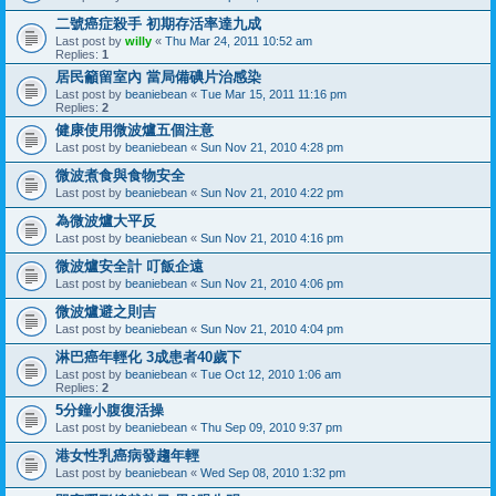
二號癌症殺手 初期存活率達九成
Last post by
willy
«
Thu Mar 24, 2011 10:52 am
Replies:
1
居民籲留室內 當局備碘片治感染
Last post by
beaniebean
«
Tue Mar 15, 2011 11:16 pm
Replies:
2
健康使用微波爐五個注意
Last post by
beaniebean
«
Sun Nov 21, 2010 4:28 pm
微波煮食與食物安全
Last post by
beaniebean
«
Sun Nov 21, 2010 4:22 pm
為微波爐大平反
Last post by
beaniebean
«
Sun Nov 21, 2010 4:16 pm
微波爐安全計 叮飯企遠
Last post by
beaniebean
«
Sun Nov 21, 2010 4:06 pm
微波爐避之則吉
Last post by
beaniebean
«
Sun Nov 21, 2010 4:04 pm
淋巴癌年輕化 3成患者40歲下
Last post by
beaniebean
«
Tue Oct 12, 2010 1:06 am
Replies:
2
5分鐘小腹復活操
Last post by
beaniebean
«
Thu Sep 09, 2010 9:37 pm
港女性乳癌病發趨年輕
Last post by
beaniebean
«
Wed Sep 08, 2010 1:32 pm