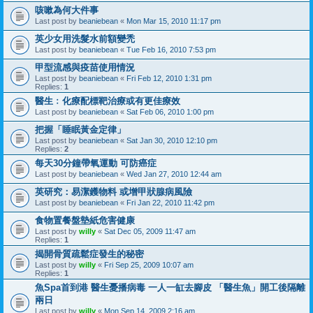
咳嗽為何大件事
Last post by
beaniebean
«
Mon Mar 15, 2010 11:17 pm
英少女用洗髮水前額變禿
Last post by
beaniebean
«
Tue Feb 16, 2010 7:53 pm
甲型流感與疫苗使用情況
Last post by
beaniebean
«
Fri Feb 12, 2010 1:31 pm
Replies:
1
醫生﹕化療配標靶治療或有更佳療效
Last post by
beaniebean
«
Sat Feb 06, 2010 1:00 pm
把握「睡眠黃金定律」
Last post by
beaniebean
«
Sat Jan 30, 2010 12:10 pm
Replies:
2
每天30分鐘帶氧運動 可防癌症
Last post by
beaniebean
«
Wed Jan 27, 2010 12:44 am
英研究：易潔鑊物料 或增甲狀腺病風險
Last post by
beaniebean
«
Fri Jan 22, 2010 11:42 pm
食物置餐盤墊紙危害健康
Last post by
willy
«
Sat Dec 05, 2009 11:47 am
Replies:
1
揭開骨質疏鬆症發生的秘密
Last post by
willy
«
Fri Sep 25, 2009 10:07 am
Replies:
1
魚Spa首到港 醫生憂播病毒 一人一缸去腳皮 「醫生魚」開工後隔離
兩日
Last post by
willy
«
Mon Sep 14, 2009 2:16 am