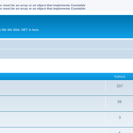
ter must be an array or an object that implements Countable
ter must be an array or an object that implements Countable
to We We Web .NET in here.
TOPICS
207
56
3