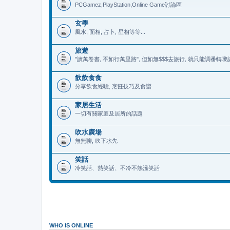
PCGamez,PlayStation,Online Game討論區
玄學
風水, 面相, 占卜, 星相等等...
旅遊
"讀萬卷書, 不如行萬里路", 但如無$$$去旅行, 就只能調番轉嚟
飲飲食食
分享飲食經驗, 烹飪技巧及食譜
家居生活
一切有關家庭及居所的話題
吹水廣場
無無聊, 吹下水先
笑話
冷笑話、熱笑話、不冷不熱溫笑話
WHO IS ONLINE