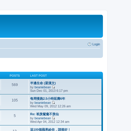
Login
POSTS
LAST POST
半邊生命 (梁漢文)
569
by
beaniebean
V
Sun Dec 01, 2013 6:17 pm
i
e
每周慢跑2.5小時延壽6年
105
w
by
beaniebean
t
V
Wed May 09, 2012 12:26 am
h
i
e
e
Re: 衹羡鴛鴦不羡仙
l
5
w
by
beaniebean
a
t
V
Wed Apr 04, 2012 12:34 am
t
h
i
e
e
e
s
送100個蘋果給你，請接好！
l