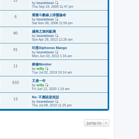
12
w
t
by
beaniebean
a
t
p
V
Thu Sep 24, 2009 11:47 pm
t
h
o
i
e
e
s
e
s
紫微斗數線上排盤論命
l
t
6
w
t
by
beaniebean
a
t
p
V
Sat Nov 08, 2008 11:59 pm
t
h
o
i
e
e
s
e
s
越南之旅的點滴
l
t
90
w
t
by
beaniebean
a
t
p
V
Sun Apr 28, 2013 12:26 am
t
h
o
i
e
e
s
e
s
印度Alphonso Mango
l
t
91
w
t
by
beaniebean
a
t
p
V
Mon Jun 03, 2013 1:16 am
t
h
o
i
e
e
s
e
s
維修Monitor
l
t
11
w
t
by
willy
a
t
p
V
Tue Jul 02, 2019 10:14 am
t
h
o
i
e
e
s
e
s
又過一年
l
t
633
w
t
by
willy
a
t
p
V
Fri Jun 12, 2020 1:19 am
t
h
o
i
e
e
s
e
s
Re: 不應該是笑話
l
t
13
w
t
by
beaniebean
a
t
p
V
Thu Jul 08, 2010 11:25 pm
t
h
o
i
e
e
s
e
s
l
t
w
t
a
t
p
t
Jump to
h
o
e
e
s
s
l
t
t
a
p
t