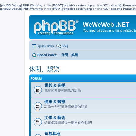
[phpBB Debug] PHP Warning
: in file
[ROOT]/phpbb/session.php
on line
574
:
sizeof(): Parame
[phpBB Debug] PHP Warning
: in file
[ROOT]/phpbb/session.php
on line
630
:
sizeof(): Parame
WeWeWeb .NET
You may discuss any thing related 
Quick links
FAQ
Board index
休閒、娛樂
休閒、娛樂
FORUM
電影 & 音樂
電影和音樂相關訊息討論
健康 & 醫療
討論一些有關身體健康的話題
文學 & 藝術
給這個論壇增添一點文化色彩吧!
遊戲基地