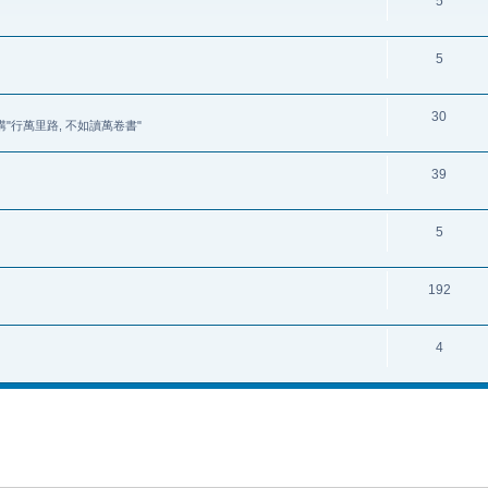
5
5
30
講"行萬里路, 不如讀萬卷書"
39
5
192
4