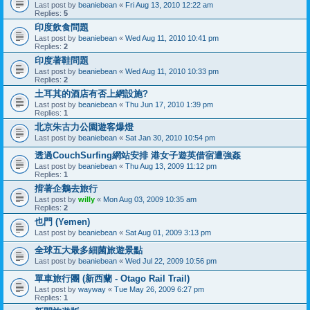
Last post by
beaniebean
«
Fri Aug 13, 2010 12:22 am
Replies:
5
印度飲食問題
Last post by
beaniebean
«
Wed Aug 11, 2010 10:41 pm
Replies:
2
印度著鞋問題
Last post by
beaniebean
«
Wed Aug 11, 2010 10:33 pm
Replies:
2
土耳其的酒店有否上網設施?
Last post by
beaniebean
«
Thu Jun 17, 2010 1:39 pm
Replies:
1
北京朱古力公園遊客爆燈
Last post by
beaniebean
«
Sat Jan 30, 2010 10:54 pm
透過CouchSurfing網站安排 港女子遊英借宿遭強姦
Last post by
beaniebean
«
Thu Aug 13, 2009 11:12 pm
Replies:
1
揹著企鵝去旅行
Last post by
willy
«
Mon Aug 03, 2009 10:35 am
Replies:
2
也門 (Yemen)
Last post by
beaniebean
«
Sat Aug 01, 2009 3:13 pm
全球五大最多細菌旅遊景點
Last post by
beaniebean
«
Wed Jul 22, 2009 10:56 pm
單車旅行團 (新西蘭 - Otago Rail Trail)
Last post by
wayway
«
Tue May 26, 2009 6:27 pm
Replies:
1