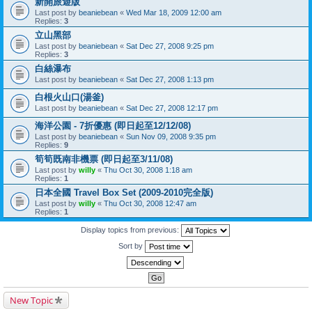
新開旅遊版
Last post by
beaniebean
«
Wed Mar 18, 2009 12:00 am
Replies:
3
立山黑部
Last post by
beaniebean
«
Sat Dec 27, 2008 9:25 pm
Replies:
3
白絲瀑布
Last post by
beaniebean
«
Sat Dec 27, 2008 1:13 pm
白根火山口(湯釜)
Last post by
beaniebean
«
Sat Dec 27, 2008 12:17 pm
海洋公園 - 7折優惠 (即日起至12/12/08)
Last post by
beaniebean
«
Sun Nov 09, 2008 9:35 pm
Replies:
9
筍筍既南非機票 (即日起至3/11/08)
Last post by
willy
«
Thu Oct 30, 2008 1:18 am
Replies:
1
日本全國 Travel Box Set (2009-2010完全版)
Last post by
willy
«
Thu Oct 30, 2008 12:47 am
Replies:
1
Display topics from previous:
Sort by
New Topic