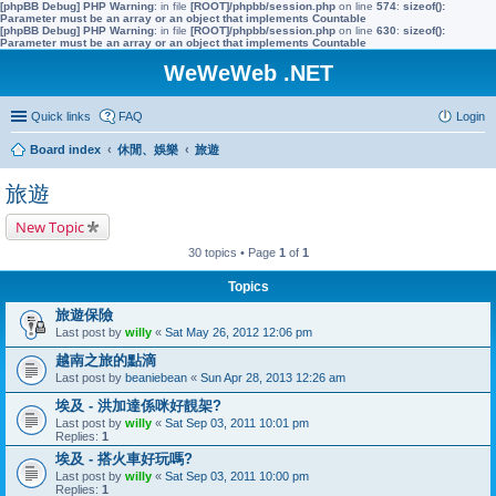
[phpBB Debug] PHP Warning
: in file
[ROOT]/phpbb/session.php
on line
574
:
sizeof():
Parameter must be an array or an object that implements Countable
[phpBB Debug] PHP Warning
: in file
[ROOT]/phpbb/session.php
on line
630
:
sizeof():
Parameter must be an array or an object that implements Countable
WeWeWeb .NET
Quick links
FAQ
Login
Board index
休閒、娛樂
旅遊
旅遊
New Topic
30 topics • Page
1
of
1
Topics
旅遊保險
Last post by
willy
«
Sat May 26, 2012 12:06 pm
越南之旅的點滴
Last post by
beaniebean
«
Sun Apr 28, 2013 12:26 am
埃及 - 洪加達係咪好靚架?
Last post by
willy
«
Sat Sep 03, 2011 10:01 pm
Replies:
1
埃及 - 搭火車好玩嗎?
Last post by
willy
«
Sat Sep 03, 2011 10:00 pm
Replies:
1