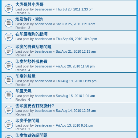
大吳哥與小吳哥
Last post by
beaniebean
«
Thu Jul 28, 2011 1:33 pm
Replies:
5
埃及旅行 - 查詢
Last post by
beaniebean
«
Sat Jun 25, 2011 11:10 am
Replies:
2
在印度看到的點滴
Last post by
beaniebean
«
Thu Sep 09, 2010 10:49 pm
印度的自費活動問題
Last post by
beaniebean
«
Sat Aug 21, 2010 12:13 am
Replies:
4
印度的額外服務費
Last post by
beaniebean
«
Fri Aug 20, 2010 11:56 pm
Replies:
4
印度的船屋
Last post by
beaniebean
«
Thu Aug 19, 2010 11:39 pm
Replies:
2
印度天氣
Last post by
beaniebean
«
Sun Aug 15, 2010 1:04 am
Replies:
6
去印度要否打防疫針?
Last post by
beaniebean
«
Sat Aug 14, 2010 12:25 am
Replies:
2
印度手信問題
Last post by
beaniebean
«
Fri Aug 13, 2010 9:51 pm
Replies:
2
印度旅遊簽証問題