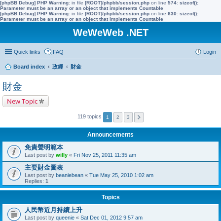
[phpBB Debug] PHP Warning
: in file
[ROOT]/phpbb/session.php
on line
574
:
sizeof():
Parameter must be an array or an object that implements Countable
[phpBB Debug] PHP Warning
: in file
[ROOT]/phpbb/session.php
on line
630
:
sizeof():
Parameter must be an array or an object that implements Countable
WeWeWeb .NET
Quick links
FAQ
Login
Board index
政經
財金
財金
New Topic
119 topics
1
2
3
Announcements
免責聲明範本
Last post by
willy
«
Fri Nov 25, 2011 11:35 am
主要財金圖表
Last post by
beaniebean
«
Tue May 25, 2010 1:02 am
Replies:
1
Topics
人民幣近月持續上升
Last post by
queenie
«
Sat Dec 01, 2012 9:57 am