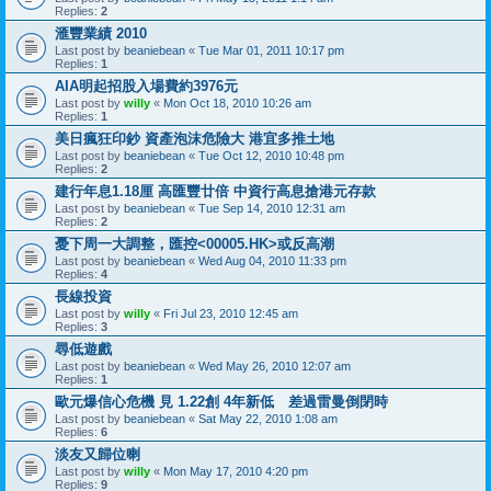
Replies:
2
滙豐業績 2010
Last post by
beaniebean
«
Tue Mar 01, 2011 10:17 pm
Replies:
1
AIA明起招股入場費約3976元
Last post by
willy
«
Mon Oct 18, 2010 10:26 am
Replies:
1
美日瘋狂印鈔 資產泡沫危險大 港宜多推土地
Last post by
beaniebean
«
Tue Oct 12, 2010 10:48 pm
Replies:
2
建行年息1.18厘 高匯豐廿倍 中資行高息搶港元存款
Last post by
beaniebean
«
Tue Sep 14, 2010 12:31 am
Replies:
2
憂下周一大調整，匯控<00005.HK>或反高潮
Last post by
beaniebean
«
Wed Aug 04, 2010 11:33 pm
Replies:
4
長線投資
Last post by
willy
«
Fri Jul 23, 2010 12:45 am
Replies:
3
尋低遊戲
Last post by
beaniebean
«
Wed May 26, 2010 12:07 am
Replies:
1
歐元爆信心危機 見 1.22創 4年新低 差過雷曼倒閉時
Last post by
beaniebean
«
Sat May 22, 2010 1:08 am
Replies:
6
淡友又歸位喇
Last post by
willy
«
Mon May 17, 2010 4:20 pm
Replies:
9