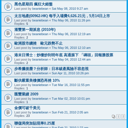
黑色星期四 瘋狂大錯盤
Last post by
beaniebean
«
Sat May 08, 2010 9:27 am
太古地產(00962-HK) 每手入場費4,626.21元，5月14日上市
Last post by
beaniebean
«
Thu May 06, 2010 11:26 pm
Replies:
5
滙豐第一期派息 (2010年)
Last post by
beaniebean
«
Thu May 06, 2010 12:19 am
Replies:
2
歐洲股市續挫 歐元跌勢不止
Last post by
beaniebean
«
Thu May 06, 2010 12:10 am
港末日博士：炒樓炒到明年底 高通脹下 「磚頭」回報勝股票
Last post by
beaniebean
«
Tue May 04, 2010 12:44 am
Replies:
2
步希臘後塵？分析師：日本破產風險不容忽視
Last post by
beaniebean
«
Sun Apr 11, 2010 10:26 pm
斷供嚴重美樓價恐再挫 10%
Last post by
beaniebean
«
Tue Mar 16, 2010 11:55 pm
Replies:
1
匯豐業績 2009
Last post by
beaniebean
«
Tue Mar 02, 2010 10:01 pm
Replies:
1
金價可破千美元
Last post by
beaniebean
«
Sun Feb 21, 2010 2:05 am
Replies:
23
1
2
聯儲局突加貼現率0.25厘
Last post by
beaniebean
«
Sun Feb 21, 2010 1:22 am