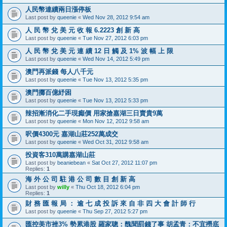
人民幣連續兩日漲停板
Last post by
queenie
«
Wed Nov 28, 2012 9:54 am
人 民 幣 兌 美 元 收 報 6.2223 創 新 高
Last post by
queenie
«
Tue Nov 27, 2012 6:03 pm
人 民 幣 兌 美 元 連 續 12 日 觸 及 1% 波 幅 上 限
Last post by
queenie
«
Wed Nov 14, 2012 5:49 pm
澳門再派錢 每人八千元
Last post by
queenie
«
Tue Nov 13, 2012 5:35 pm
澳門擲百億紓困
Last post by
queenie
«
Tue Nov 13, 2012 5:33 pm
辣招漸消化二手現癲價 用家搶嘉湖三日賣貴9萬
Last post by
queenie
«
Mon Nov 12, 2012 9:58 am
呎價4300元 嘉湖山莊252萬成交
Last post by
queenie
«
Wed Oct 31, 2012 9:58 am
投資客310萬購嘉湖山莊
Last post by
beaniebean
«
Sat Oct 27, 2012 11:07 pm
Replies:
1
海 外 公 司 駐 港 公 司 數 目 創 新 高
Last post by
willy
«
Thu Oct 18, 2012 6:04 pm
Replies:
1
財 務 匯 報 局 ： 逾 七 成 投 訴 來 自 非 四 大 會 計 師 行
Last post by
queenie
«
Thu Sep 27, 2012 5:27 pm
匯控美市挫3% 勢累港股 羅家聰：醜聞罰錢了事 胡孟青：不宜撈底