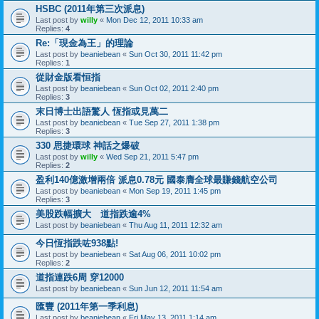
HSBC (2011年第三次派息)
Last post by
willy
«
Mon Dec 12, 2011 10:33 am
Replies:
4
Re:「現金為王」的理論
Last post by
beaniebean
«
Sun Oct 30, 2011 11:42 pm
Replies:
1
從財金版看恒指
Last post by
beaniebean
«
Sun Oct 02, 2011 2:40 pm
Replies:
3
末日博士出語驚人 恆指或見萬二
Last post by
beaniebean
«
Tue Sep 27, 2011 1:38 pm
Replies:
3
330 思捷環球 神話之爆破
Last post by
willy
«
Wed Sep 21, 2011 5:47 pm
Replies:
2
盈利140億激增兩倍 派息0.78元 國泰膺全球最賺錢航空公司
Last post by
beaniebean
«
Mon Sep 19, 2011 1:45 pm
Replies:
3
美股跌幅擴大 道指跌逾4%
Last post by
beaniebean
«
Thu Aug 11, 2011 12:32 am
今日恆指跌咗938點!
Last post by
beaniebean
«
Sat Aug 06, 2011 10:02 pm
Replies:
2
道指連跌6周 穿12000
Last post by
beaniebean
«
Sun Jun 12, 2011 11:54 am
匯豐 (2011年第一季利息)
Last post by
beaniebean
«
Fri May 13, 2011 1:14 am