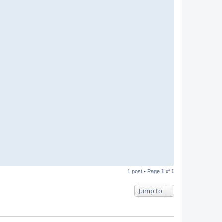
1 post • Page
1
of
1
Jump to