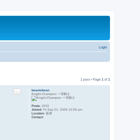
Login
1 post • Page
1
of
1
Quote
beaniebean
Knight-Champion 一等騎士
Posts:
1610
Joined:
Fri Sep 01, 2006 10:06 pm
Location:
藍星
Contact:
C
o
n
t
a
c