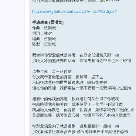
特別送呢首歌俾個好好好友先... 嘿嘿...
http://www.youtube.com/watch?v=oUY9GUrjqxY
半邊生命 (梁漢文)
作曲：伍樂城
填詞：林夕
編曲：伍樂城
監製：伍樂城
我會與你變愛侶就是為著 在歷史低溫當天那一抱
那晚太冷如無法獨自活著 若蕩失荒街之中再也不可碰到
這些年來 這一路伴隨
每次我帶著倦透的身軀 仍然可 捱下去
只因很清楚得到世界最後也許 隨時能失去
但在你的懷裡 我們兩位一體不要緊一抱緊得與失也無拘
相擁中的你我抱憾過 軟弱過如何又分得了你或我
抱恙時讓我去抱著你 我兩個變了一個早不必說什麼
猶如融入你歎息 你背影 你處境 如懷著我們半邊的生命
美麗而無聲 聽著無言心聲 情懷可不朽只有抱入懷做證
每對愛侶愛夠了就是道別 道別跟相好一般抱一抱
那次看你拿行李逐步逐步 踏入海關邊揮手那記憶多恐怖