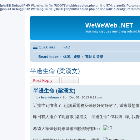
[phpBB Debug] PHP Warning
: in file
[ROOT]/phpbb/session.php
on line
574
:
sizeof(): Parame
[phpBB Debug] PHP Warning
: in file
[ROOT]/phpbb/session.php
on line
630
:
sizeof(): Parame
WeWeWeb .NET
You may discuss any thing related 
Quick links
FAQ
Board index
休閒、娛樂
電影 & 音樂
半邊生命 (梁漢文)
Post Reply
半邊生命 (梁漢文)
by
beaniebean
»
Sun Dec 01, 2013 6:17 pm
P
o
近排忙到快瘋了, 已無看電視及聽歌好耐好耐了, 返家最想做的
s
t
昨日有人推介了呢首歌"梁漢文 - 半邊生命" 俾我聽. 嘩, 我
希望大家聽歌時細味歌詞後都好有feel.